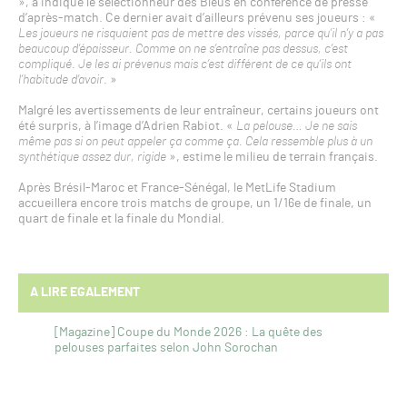
», a indiqué le sélectionneur des Bleus en conférence de presse
d’après-match. Ce dernier avait d’ailleurs prévenu ses joueurs : «
Les joueurs ne risquaient pas de mettre des vissés, parce qu’il n’y a pas
beaucoup d’épaisseur. Comme on ne s’entraîne pas dessus, c’est
compliqué. Je les ai prévenus mais c’est différent de ce qu’ils ont
l’habitude d’avoir.
»
Malgré les avertissements de leur entraîneur, certains joueurs ont
été surpris, à l’image d’Adrien Rabiot. «
La pelouse… Je ne sais
même pas si on peut appeler ça comme ça. Cela ressemble plus à un
synthétique assez dur, rigide
», estime le milieu de terrain français.
Après Brésil-Maroc et France-Sénégal, le MetLife Stadium
accueillera encore trois matchs de groupe, un 1/16e de finale, un
quart de finale et la finale du Mondial.
A LIRE EGALEMENT
[Magazine] Coupe du Monde 2026 : La quête des
pelouses parfaites selon John Sorochan