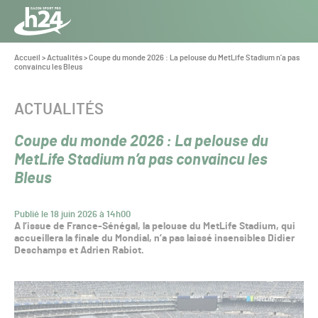
Panneau de gestion des cookies
Aller au contenu
Aller à la navigation
Toute
l’info
Vous
Accueil
>
Actualités
>
Coupe du monde 2026 : La pelouse du MetLife Stadium n’a pas
êtes
convaincu les Bleus
du Gazon
ici :
Sport
Pro
CATÉGORIE :
ACTUALITÉS
Coupe du monde 2026 : La pelouse du
MetLife Stadium n’a pas convaincu les
Bleus
Publié le 18 juin 2026 à 14h00
A l’issue de France-Sénégal, la pelouse du MetLife Stadium, qui
accueillera la finale du Mondial, n’a pas laissé insensibles Didier
Deschamps et Adrien Rabiot.