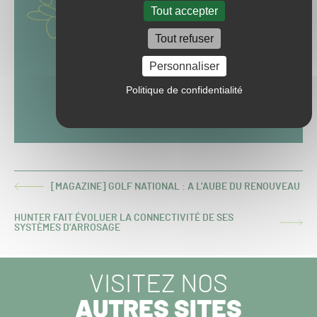
Tout accepter
Tout refuser
Personnaliser
Politique de confidentialité
[MAGAZINE] GOLF NATIONAL : A L’AUBE DU RENOUVEAU
ARTICLE
PRÉCÉDENT :
HUNTER FAIT ÉVOLUER LA CONNECTIVITÉ DE SES
ARTICLE
SYSTÈMES D’ARROSAGE
SUIVANT :
VISITEZ NOS
AUTRES SITES