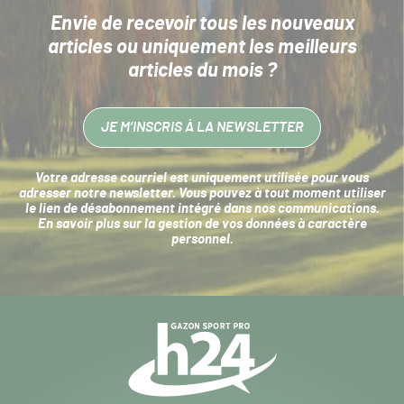
Envie de recevoir tous les nouveaux
articles
ou uniquement les meilleurs
articles du mois ?
JE M’INSCRIS À LA NEWSLETTER
Votre adresse courriel est uniquement utilisée pour vous
adresser notre newsletter. Vous pouvez à tout moment utiliser
le lien de désabonnement intégré dans nos communications.
En savoir plus sur la
gestion de vos données à caractère
personnel
.
Navigation
secondaire