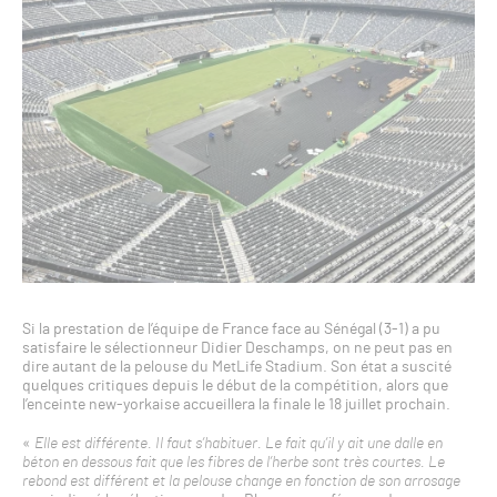
Si la prestation de l’équipe de France face au Sénégal (3-1) a pu
satisfaire le sélectionneur Didier Deschamps, on ne peut pas en
dire autant de la pelouse du MetLife Stadium. Son état a suscité
quelques critiques depuis le début de la compétition, alors que
l’enceinte new-yorkaise accueillera la finale le 18 juillet prochain.
«
Elle est différente. Il faut s’habituer. Le fait qu’il y ait une dalle en
béton en dessous fait que les fibres de l’herbe sont très courtes. Le
rebond est différent et la pelouse change en fonction de son arrosage