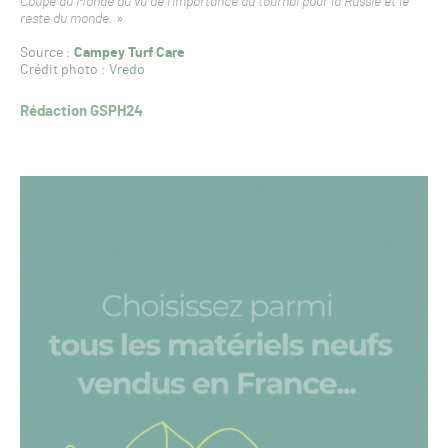
Coupe du Monde au vu de l’importance du tournoi pour la Russie et le
reste du monde.
»
Source :
Campey Turf Care
Crédit photo :
Vredo
Rédaction GSPH24