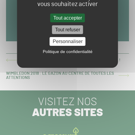
vous souhaitez activer
Tout accepter
Tout refuser
Personnaliser
Politique de confidentialité
[REVUE DU WEB] : LES ROBOTS DE TONTE SONT LÀ !
ARTICLE
PRÉCÉDENT :
WIMBLEDON 2018 : LE GAZON AU CENTRE DE TOUTES LES
ARTICLE
ATTENTIONS
SUIVANT :
VISITEZ NOS
AUTRES SITES