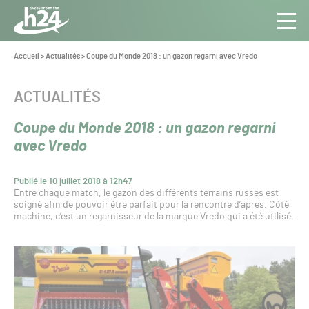
Panneau de gestion des cookies
Aller au contenu
Aller à la navigation
Toute
Navig
l’info
Vous
Accueil
>
Actualités
>
Coupe du Monde 2018 : un gazon regarni avec Vredo
êtes
du Gazon
ici :
Sport
CATÉGORIE :
ACTUALITÉS
Pro
Coupe du Monde 2018 : un gazon regarni
avec Vredo
Publié le 10 juillet 2018 à 12h47
Entre chaque match, le gazon des différents terrains russes est
soigné afin de pouvoir être parfait pour la rencontre d’après. Côté
machine, c’est un regarnisseur de la marque Vredo qui a été utilisé.