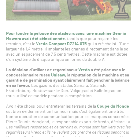
Pour tondre la pelouse des stades russes, une machine Dennis
Mowers avait été sélectionnée
, tandis que pour regarnir les
terrains, c’est le
Vredo Compact DZ214.075
qui a été choisi. D’une
largeur de 1,4 mètre, il implante les graines directement dans le sol
avec un espacement de 7,5 centimètres. Cette machine est dotée
d’un système de disque unique en forme de double V.
La décision d’utiliser ce regarnisseur
Vredo
a été prise avec le
concessionnaire russe
Unisaw
, la réputation de la machine et sa
garantie de germination ayant clairement fait pencher la balance
en sa faveur.
Les gazons des stades Samara, Saransk,
Ekaterinburg, Rostov-sur-le-Don, Volgograd et Kaliningrad ont
tous utilisé ce modèle pendant la compétition.
Avoir été choisi pour entretenir les terrains de la
Coupe du Monde
est bien évidemment un honneur mais c’est également une très
bonne opération de communication pour les marques concernées.
Pieter Teunis Hoogland, le responsable export de Vredo, déclare : «
Les meilleurs responsables de terrains au monde sont familiers avec les
regarnisseurs Vredo et ils ne veulent pas prendre de risques pendant la