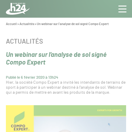
Panneau de gestion des cookies
Aller au contenu
Aller à la navigation
Toute
Navig
l’info
Vous
Accueil
>
Actualités
>
Un webinar sur l’analyse de sol signé Compo Expert
êtes
du Gazon
ici :
Sport
CATÉGORIE :
ACTUALITÉS
Pro
Un webinar sur l’analyse de sol signé
Compo Expert
Publié le 6 février 2020 à 13h24
Hier, la société Compo Expert a invité les intendants de terrains de
sport à participer à un webinar destiné à l’analyse de sol. Webinar
qui a permis de mettre en avant les produits de la marque.