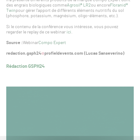
il a présenté différents produits de la marque Compo Expert dont
des engrais biologiques comme
Agrosil® LR2
ou encore
Floranid®
Twin
pour gérer l’apport de différents éléments nutritifs du sol
(phosphore, potassium, magnésium, oligo-éléments, etc.).
Si le contenu de la conférence vous intéresse, vous pouvez
regarder le replay de ce webinar
ici
.
Source :
Webinar
Compo Expert
redaction.gsph24
profieldevents.com (Lucas Sanseverino)
Rédaction GSPH24