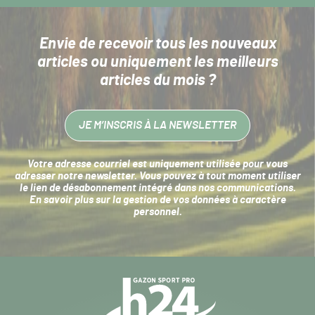
Envie de recevoir tous les nouveaux
articles
ou uniquement les meilleurs
articles du mois ?
JE M’INSCRIS À LA NEWSLETTER
Votre adresse courriel est uniquement utilisée pour vous
adresser notre newsletter. Vous pouvez à tout moment utiliser
le lien de désabonnement intégré dans nos communications.
En savoir plus sur la
gestion de vos données à caractère
personnel
.
Navigation
secondaire