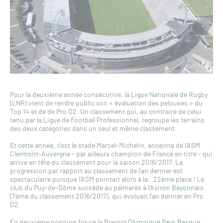
Pour la deuxième année consécutive, la
Ligue Nationale de Rugby
(LNR) vient de rendre public son « évaluation des pelouses » du
Top 14 et de de Pro D2. Un classement qui, au contraire de celui
tenu par la Ligue de Football Professionnel, regroupe les terrains
des deux catégories dans un seul et même classement.
Et cette année, c’est le stade Marcel-Michelin, enceinte de l’
ASM
Clermont-Auvergne
– par ailleurs champion de France en titre – qui
arrive en tête du classement pour la saison 2016/2017. La
progression par rapport au classement de l’an dernier est
spectaculaire puisque l’ASM pointait alors à la…22ème place ! Le
club du Puy-de-Dôme succède au palmarès à l’
Aviron Bayonnais
(7ème du classement 2016/2017), qui évoluait l’an dernier en Pro
D2.
En deuxième position figure le
Biarritz Olympique Pays Basque
,