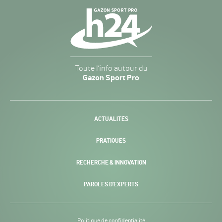
Navigation
secondaire
Gazon
Toute l’info autour du
Sport
Gazon Sport Pro
Pro
H24
-
ACTUALITÉS
PRATIQUES
RECHERCHE & INNOVATION
PAROLES D’EXPERTS
Politique de confidentialité