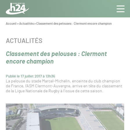
Panneau de gestion des cookies
Aller au contenu
Aller à la navigation
Toute
Navig
l’info
Vous
Accueil
>
Actualités
>
Classement des pelouses : Clermont encore champion
êtes
du Gazon
ici :
Sport
CATÉGORIE :
ACTUALITÉS
Pro
Classement des pelouses : Clermont
encore champion
Publié le 17 juillet 2017 à 13h36
La pelouse du stade Marcel-Michelin, enceinte du club champion
de France, l’ASM Clermont-Auvergne, arrive en tête du classement
de la Ligue Nationale de Rugby à l’issue de cette saison.