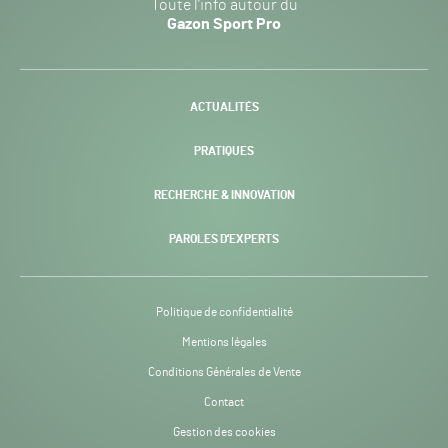
Toute l’info autour du
Sport
Gazon Sport Pro
Pro
H24
-
ACTUALITÉS
PRATIQUES
RECHERCHE & INNOVATION
PAROLES D’EXPERTS
Politique de confidentialité
Mentions légales
Conditions Générales de Vente
Contact
Gestion des cookies