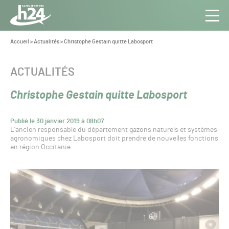
Panneau de gestion des cookies
Aller au contenu
Aller à la navigation
Toute
Navig
l’info
Vous
Accueil
>
Actualités
>
Christophe Gestain quitte Labosport
êtes
du Gazon
ici :
Sport
CATÉGORIE :
ACTUALITÉS
Pro
Christophe Gestain quitte Labosport
Publié le 30 janvier 2019 à 08h07
L’ancien responsable du département gazons naturels et systèmes
agronomiques chez Labosport doit prendre de nouvelles fonctions
en région Occitanie.