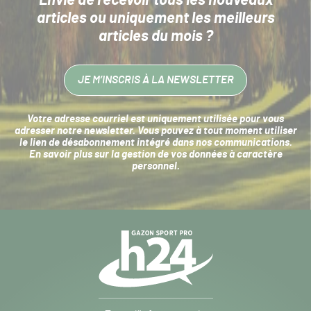
Envie de recevoir tous les nouveaux
articles
ou uniquement les meilleurs
articles du mois ?
JE M’INSCRIS À LA NEWSLETTER
Votre adresse courriel est uniquement utilisée pour vous
adresser notre newsletter. Vous pouvez à tout moment utiliser
le lien de désabonnement intégré dans nos communications.
En savoir plus sur la
gestion de vos données à caractère
personnel
.
Navigation
secondaire
Gazon