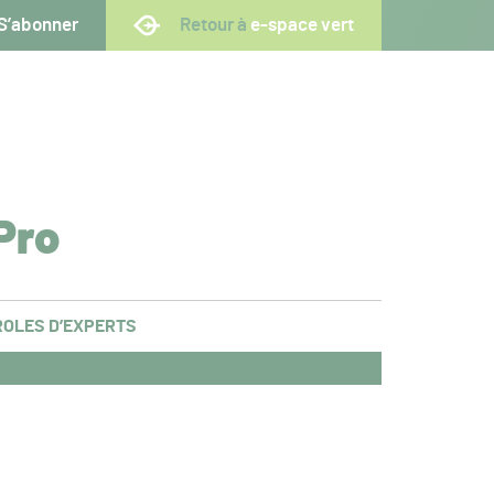
S’abonner
Retour à
e-space vert
Pro
OLES D’EXPERTS