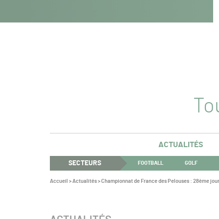
Navigation
Panneau de gestion des cookies
Aller au contenu
Aller à la navigation
principale
Tou
ACTUALITÉS
SECTEURS
FOOTBALL
GOLF
Vous
Accueil
>
Actualités
>
Championnat de France des Pelouses : 28ème jour
êtes
ici :