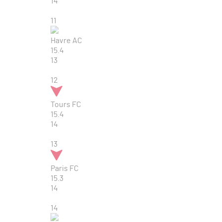
14
11
Havre AC
15.4
13
12
Tours FC
15.4
14
13
Paris FC
15.3
14
14