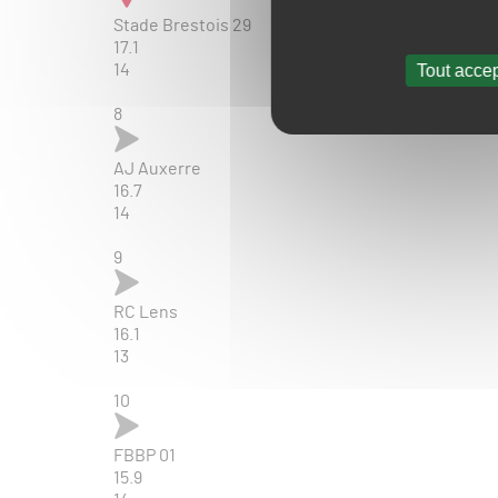
Stade Brestois 29
17.1
Tout accep
14
8
AJ Auxerre
16.7
14
9
RC Lens
16.1
13
10
FBBP 01
15.9