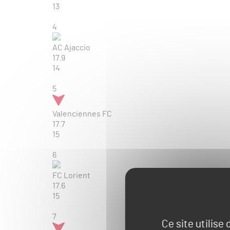
13
4
AC Ajaccio
17.9
14
5
Valenciennes FC
17.7
15
6
FC Lorient
17.6
15
7
Ce site utilise