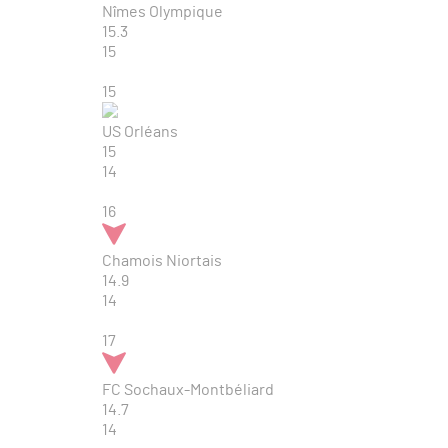
Nîmes Olympique
15.3
15
15
US Orléans
15
14
16
Chamois Niortais
14.9
14
17
FC Sochaux-Montbéliard
14.7
14