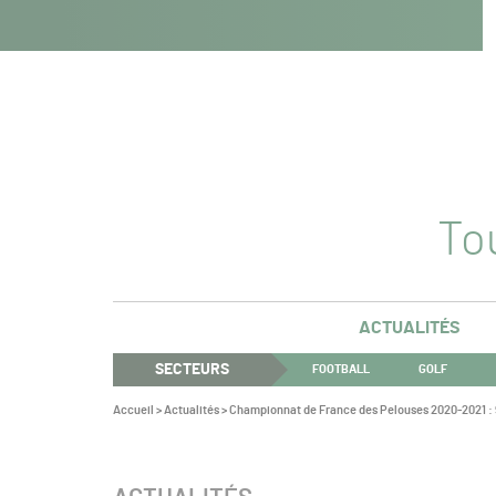
Navigation
Panneau de gestion des cookies
Aller au contenu
Aller à la navigation
principale
Tou
ACTUALITÉS
SECTEURS
FOOTBALL
GOLF
Vous
Accueil
>
Actualités
>
Championnat de France des Pelouses 2020-2021 : 
êtes
ici :