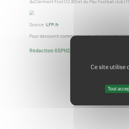
duClermont Foot (12,80) et du Pau Football club (11
Source :
LFP.fr
Pour découvrir comment sont notés les gazons p
Rédaction GSPH24
Ce site utilise
Tout accep