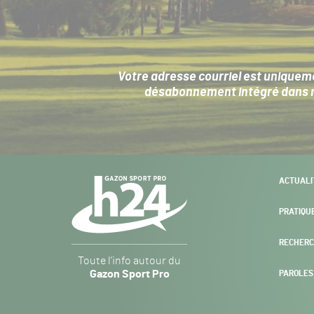
Votre adresse courriel est uniqueme
désabonnement intégré dans no
Navigation
ACTUALI
secondaire
PRATIQU
RECHERC
Gazon
Toute l’info autour du
Sport
Gazon Sport Pro
PAROLES
Pro
H24
-