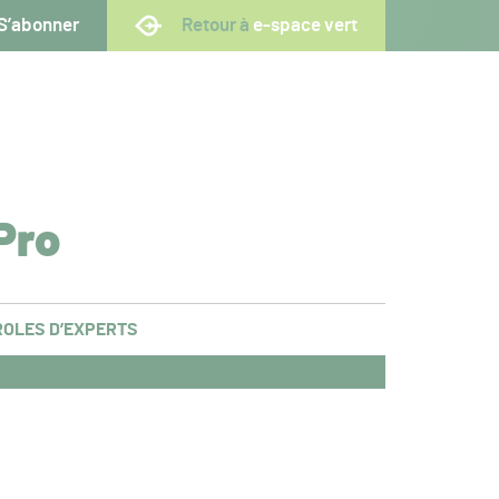
S’abonner
Retour à
e-space vert
Pro
OLES D’EXPERTS