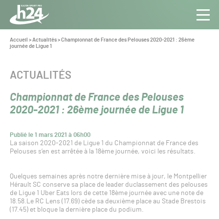
Panneau de gestion des cookies
Aller au contenu
Aller à la navigation
Toute
Navig
l’info
Vous
Accueil
>
Actualités
>
Championnat de France des Pelouses 2020-2021 : 26ème
êtes
journée de Ligue 1
du Gazon
ici :
Sport
Pro
CATÉGORIE :
ACTUALITÉS
Championnat de France des Pelouses
2020-2021 : 26ème journée de Ligue 1
Publié le 1 mars 2021 à 06h00
La saison 2020-2021 de Ligue 1 du Championnat de France des
Pelouses s’en est arrêtée à la 18ème journée, voici les résultats.
Quelques semaines après notre dernière mise à jour, le Montpellier
Hérault SC conserve sa place de leader duclassement des pelouses
de Ligue 1 Uber Eats lors de cette 18ème journée avec une note de
18.58.Le RC Lens (17.69) cède sa deuxième place au Stade Brestois
(17.45) et bloque la dernière place du podium.