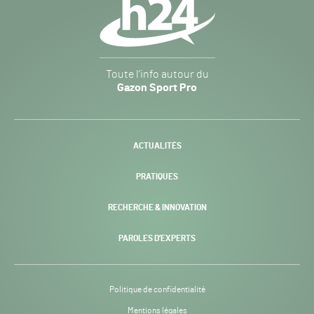
secondaire
Gazon
Toute l’info autour du
Sport
Gazon Sport Pro
Pro
H24
-
ACTUALITÉS
PRATIQUES
RECHERCHE & INNOVATION
PAROLES D’EXPERTS
Politique de confidentialité
Mentions légales