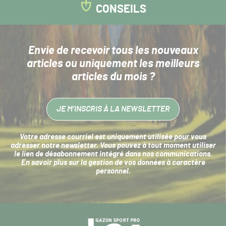
CONSEILS
Envie de recevoir tous les nouveaux
articles
ou uniquement les meilleurs
articles du mois ?
JE M’INSCRIS À LA NEWSLETTER
Votre adresse courriel est uniquement utilisée pour vous
adresser notre newsletter. Vous pouvez à tout moment utiliser
le lien de désabonnement intégré dans nos communications.
En savoir plus sur la
gestion de vos données à caractère
personnel
.
Navigation