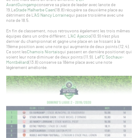
AvantGuingamp
conserve sa place de leader avec lanote de
19.Le
Stade Malherbe Caen
(18.8) récupère sa deuxième place au
détriment de L’
AS Nancy Lorraine
qui passe troisième avec une
note de 18.5.
En fin de classement, nous retrouvons également les trois mêmes
équipes dans un ordre différent. L’
AC Ajaccio
(10.9) n’est plus
dernier du championnat et gagne une place en se hissant à la
19ème position avec une note qui augmente de deux points (12.4).
Ce sont les
Chamois Niortais
qui passent en dernière positionet qui
voient leur note diminuer de deux points (11.9). Le
FC Sochaux-
Montbéliard
(13.8) conserve sa 18ème place avec une note
légèrement améliorée.