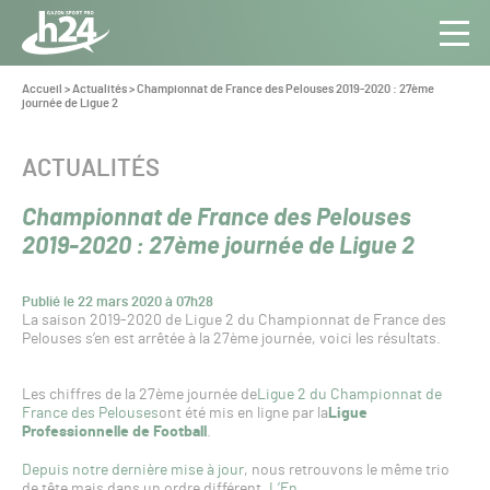
Panneau de gestion des cookies
Aller au contenu
Aller à la navigation
Toute
Navig
l’info
Vous
Accueil
>
Actualités
>
Championnat de France des Pelouses 2019-2020 : 27ème
êtes
journée de Ligue 2
du Gazon
ici :
Sport
Pro
CATÉGORIE :
ACTUALITÉS
Championnat de France des Pelouses
2019-2020 : 27ème journée de Ligue 2
Publié le 22 mars 2020 à 07h28
La saison 2019-2020 de Ligue 2 du Championnat de France des
Pelouses s’en est arrêtée à la 27ème journée, voici les résultats.
Les chiffres de la 27ème journée de
Ligue 2 du Championnat de
France des Pelouses
ont été mis en ligne par la
Ligue
Professionnelle de Football
.
Depuis notre dernière mise à jour
, nous retrouvons le même trio
de tête mais dans un ordre différent.
L’En