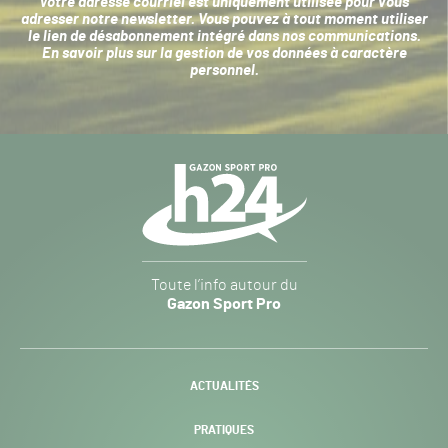
Votre adresse courriel est uniquement utilisée pour vous
adresser notre newsletter. Vous pouvez à tout moment utiliser
le lien de désabonnement intégré dans nos communications.
En savoir plus sur la
gestion de vos données à caractère
personnel
.
Navigation
secondaire
Gazon
Toute l’info autour du
Sport
Gazon Sport Pro
Pro
H24
-
ACTUALITÉS
PRATIQUES