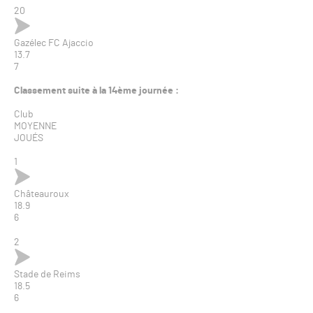
20
Gazélec FC Ajaccio
13.7
7
Classement suite à la 14ème journée :
Club
MOYENNE
JOUÉS
1
Châteauroux
18.9
6
2
Stade de Reims
18.5
6