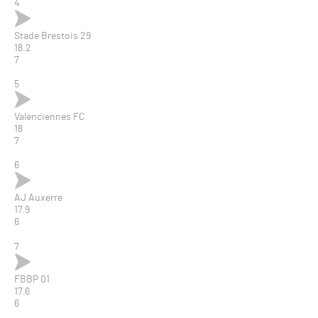
4
Stade Brestois 29
18.2
7
5
Valenciennes FC
18
7
6
AJ Auxerre
17.9
6
7
FBBP 01
17.6
6