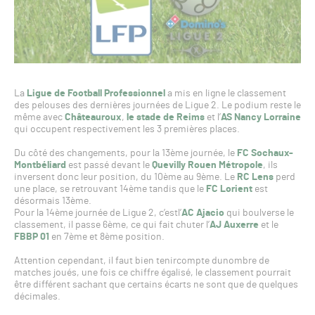
La
Ligue de Football Professionnel
a mis en ligne le classement
des pelouses des dernières journées de Ligue 2. Le podium reste le
même avec
Châteauroux
,
le stade de Reims
et l’
AS Nancy Lorraine
qui occupent respectivement les 3 premières places.
Du côté des changements, pour la 13ème journée, le
FC Sochaux-
Montbéliard
est passé devant le
Quevilly Rouen Métropole
, ils
inversent donc leur position, du 10ème au 9ème. Le
RC Lens
perd
une place, se retrouvant 14ème tandis que le
FC Lorient
est
désormais 13ème.
Pour la 14ème journée de Ligue 2, c’estl’
AC Ajacio
qui boulverse le
classement, il passe 6ème, ce qui fait chuter l’
AJ Auxerre
et le
FBBP 01
en 7ème et 8ème position.
Attention cependant, il faut bien tenircompte dunombre de
matches joués, une fois ce chiffre égalisé, le classement pourrait
être différent sachant que certains écarts ne sont que de quelques
décimales.