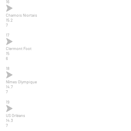
16
Chamois Niortais
15.2
7
17
Clermont Foot
15
6
18
Nîmes Olympique
14.7
7
19
US Orléans
14.3
7