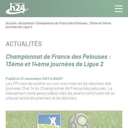
Panneau de gestion des cookies
Aller au contenu
Aller à la navigation
Toute
Navig
l’info
Vous
Accueil
>
Actualités
>
Championnat de France des Pelouses : 13ème et 14ème
êtes
journées de Ligue 2
du Gazon
ici :
Sport
Pro
CATÉGORIE :
ACTUALITÉS
Championnat de France des Pelouses :
13ème et 14ème journées de Ligue 2
Publié le 21 novembre 2017 à 09h37
La LFP vient de publier sur son site internet les résultats des
journées 13 et 14 du Championnat de France des pelouses. Le
classement reste assez stable mais les écarts continuent de se
creuser entre les premiers et les derniers.