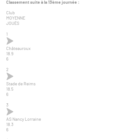
Classement suite à la 13ème journée :
Club
MOYENNE
JOUÉS
1
Châteauroux
18.9
6
2
Stade de Reims
18.5
6
3
AS Nancy Lorraine
18.3
6