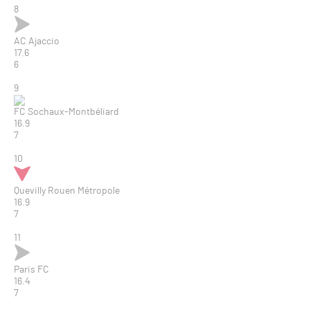
8
AC Ajaccio
17.6
6
9
FC Sochaux-Montbéliard
16.9
7
10
Quevilly Rouen Métropole
16.9
7
11
Paris FC
16.4
7