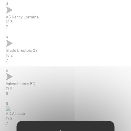
3
AS Nancy Lorraine
18.3
7
4
Stade Brestois 29
18.2
7
5
Valenciennes FC
17.9
8
6
AC Ajaccio
17.9
7