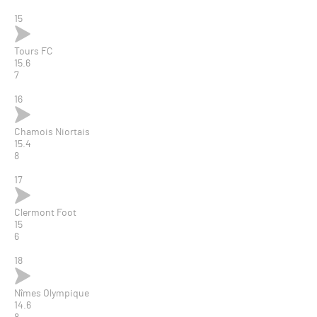
15
Tours FC
15.6
7
16
Chamois Niortais
15.4
8
17
Clermont Foot
15
6
18
Nîmes Olympique
14.6