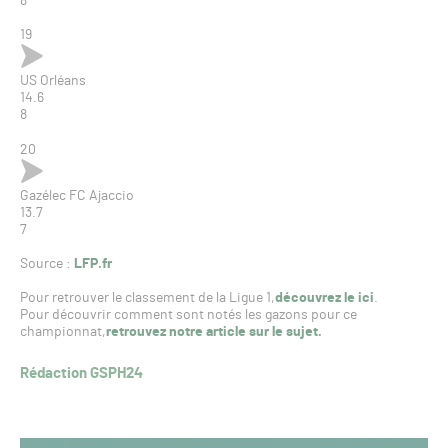
8
19
US Orléans
14.6
8
20
Gazélec FC Ajaccio
13.7
7
Source :
LFP.fr
Pour retrouver le classement de la Ligue 1,
découvrez le ici
.
Pour découvrir comment sont notés les gazons pour ce
championnat,
retrouvez notre article sur le sujet
.
Rédaction GSPH24