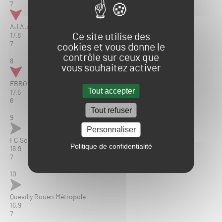
7
AJ Auxerre
Ce site utilise des
17.8
7
cookies et vous donne le
contrôle sur ceux que
8
vous souhaitez activer
FBBO 01
Tout accepter
17.6
6
Tout refuser
9
Personnaliser
FC Sochaux-Montbéliard
Politique de confidentialité
16.9
7
10
Quevilly Rouen Métropole
16,9
7