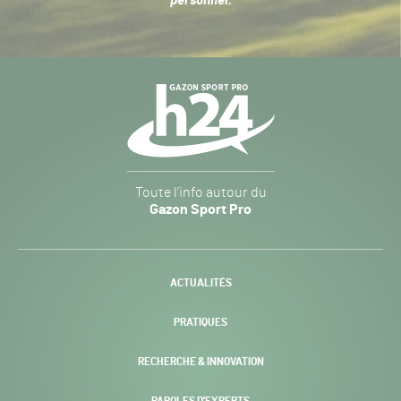
personnel
.
Navigation
secondaire
Gazon
Toute l’info autour du
Sport
Gazon Sport Pro
Pro
H24
-
ACTUALITÉS
PRATIQUES
RECHERCHE & INNOVATION