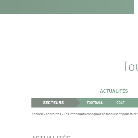
Navigation
Panneau de gestion des cookies
Aller au contenu
Aller à la navigation
principale
Tou
ACTUALITÉS
SECTEURS
FOOTBALL
GOLF
Vous
Accueil
>
Actualités
>
Les intendants espagnols se mobilisent pour faire
êtes
ici :