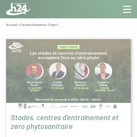
Panneau de gestion des cookies
Aller au contenu
Aller à la navigation
Toute
Navig
l’info
Vous
Accueil
>
Paroles d’experts
>
Page 4
êtes
du Gazon
ici :
Sport
Paroles
Pro
d’experts
Stades, centres d’entraînement et
zéro phytosanitaire