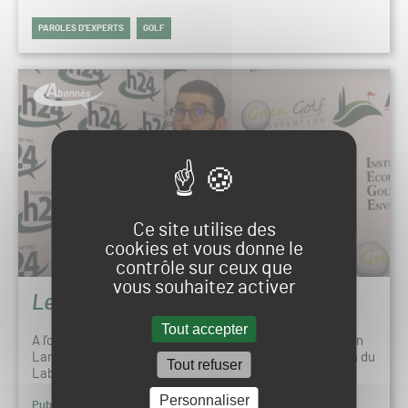
PAROLES D’EXPERTS
GOLF
Ce site utilise des
cookies et vous donne le
contrôle sur ceux que
vous souhaitez activer
Le Label Golf pour la Biodiversité
Tout accepter
A l’occasion de la Green Golf Convention 2022, Maximilien
Lambert nous a expliqué le fonctionnement et l’évolution du
Tout refuser
Label Golf pour la Biodiversité. A…
Personnaliser
Publié le 1 février 2023 à 07h00