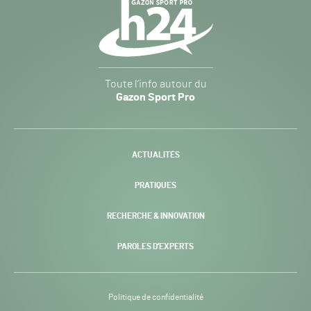
Navigation
secondaire
Gazon
Toute l’info autour du
Sport
Gazon Sport Pro
Pro
H24
-
ACTUALITÉS
PRATIQUES
RECHERCHE & INNOVATION
PAGE
PAROLES D’EXPERTS
COURANTE :
Politique de confidentialité