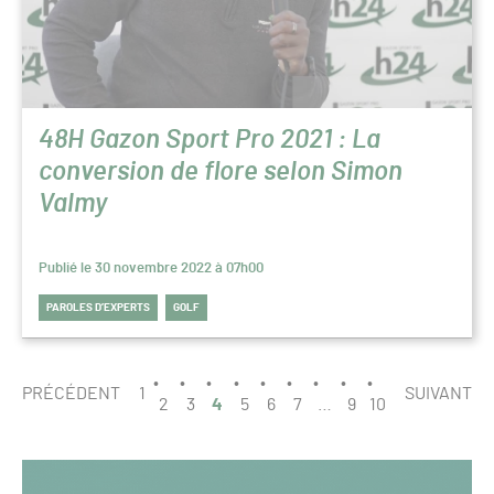
48H Gazon Sport Pro 2021 : La
conversion de flore selon Simon
Valmy
Publié le 30 novembre 2022 à 07h00
PAROLES D’EXPERTS
GOLF
PAGINATION
PAGE
PRÉCÉDENT
1
SUIVANT
4
2
3
4
5
6
7
…
9
10
/
10