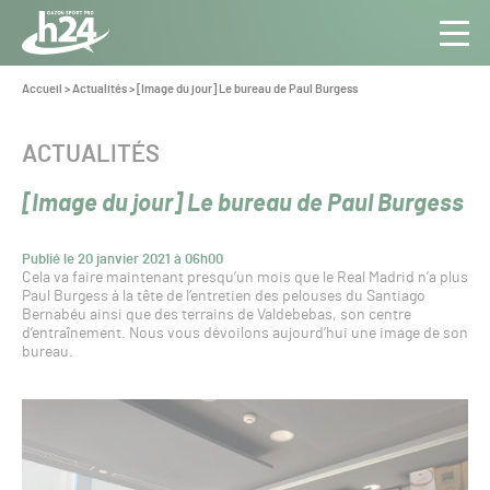
Panneau de gestion des cookies
Aller au contenu
Aller à la navigation
Toute
Navig
l’info
Vous
Accueil
>
Actualités
>
[Image du jour] Le bureau de Paul Burgess
êtes
du Gazon
ici :
Sport
CATÉGORIE :
ACTUALITÉS
Pro
[Image du jour] Le bureau de Paul Burgess
Publié le 20 janvier 2021 à 06h00
Cela va faire maintenant presqu’un mois que le Real Madrid n’a plus
Paul Burgess à la tête de l’entretien des pelouses du Santiago
Bernabéu ainsi que des terrains de Valdebebas, son centre
d’entraînement. Nous vous dévoilons aujourd’hui une image de son
bureau.