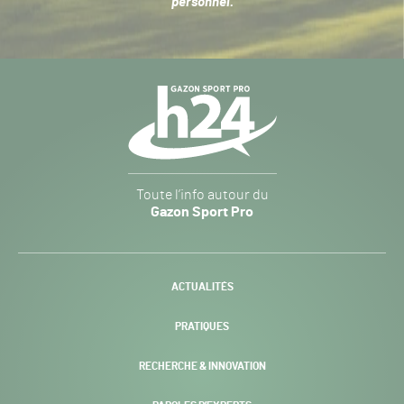
personnel
.
Navigation
secondaire
Gazon
Toute l’info autour du
Sport
Gazon Sport Pro
Pro
H24
-
ACTUALITÉS
PRATIQUES
RECHERCHE & INNOVATION