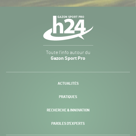
Navigation
secondaire
Gazon
Toute l’info autour du
Sport
Gazon Sport Pro
Pro
H24
-
ACTUALITÉS
PRATIQUES
RECHERCHE & INNOVATION
PAROLES D’EXPERTS