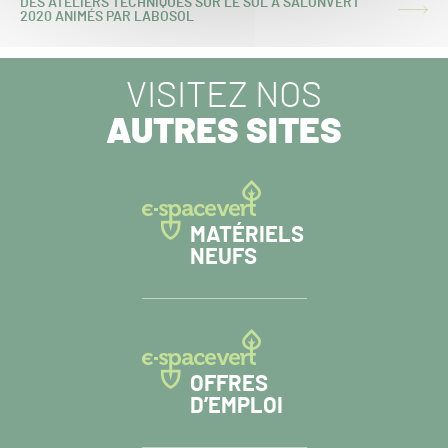
DES ATELIERS TECHNIQUES SUR LE SOL À SALONVERT
ARTICLE
2020 ANIMÉS PAR LABOSOL
SUIVANT :
VISITEZ NOS
AUTRES SITES
MATÉRIELS
NEUFS
OFFRES
D’EMPLOI