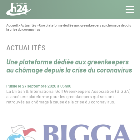
Panneau de gestion des cookies
Aller au contenu
Aller à la navigation
Toute
Navig
l’info
Vous
Accueil
>
Actualités
>
Une plateforme dédiée aux greenkeepers au chômage depuis
êtes
la crise du coronavirus
du Gazon
ici :
Sport
Pro
CATÉGORIE :
ACTUALITÉS
Une plateforme dédiée aux greenkeepers
au chômage depuis la crise du coronavirus
Publié le 27 septembre 2020 à 05h00
La British & International Golf Greenkeepers Association (BIGGA)
a lancé une plateforme pour les greenkeepers qui se sont
retrouvés au chômage à cause de la crise du coronavirus.