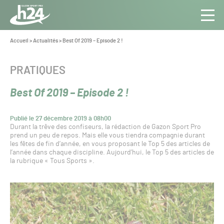
Panneau de gestion des cookies
Aller au contenu
Aller à la navigation
Toute
Navig
l’info
Vous
Accueil
>
Actualités
>
Best Of 2019 – Episode 2 !
êtes
du Gazon
ici :
Sport
CATÉGORIE :
PRATIQUES
Pro
Best Of 2019 – Episode 2 !
Publié le 27 décembre 2019 à 08h00
Durant la trêve des confiseurs, la rédaction de Gazon Sport Pro
prend un peu de repos. Mais elle vous tiendra compagnie durant
les fêtes de fin d’année, en vous proposant le Top 5 des articles de
l’année dans chaque discipline. Aujourd’hui, le Top 5 des articles de
la rubrique « Tous Sports ».