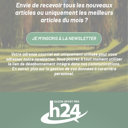
Envie de recevoir tous les nouveaux
articles
ou uniquement les meilleurs
articles du mois ?
JE M’INSCRIS À LA NEWSLETTER
Votre adresse courriel est uniquement utilisée pour vous
adresser notre newsletter. Vous pouvez à tout moment utiliser
le lien de désabonnement intégré dans nos communications.
En savoir plus sur la
gestion de vos données à caractère
personnel
.
Navigation
secondaire