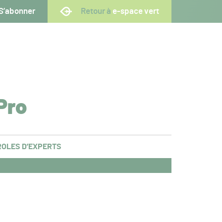
S’abonner
Retour à
e-space vert
Pro
OLES D’EXPERTS