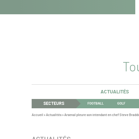
Navigation
Panneau de gestion des cookies
Aller au contenu
Aller à la navigation
principale
Tou
ACTUALITÉS
SECTEURS
FOOTBALL
GOLF
Vous
Accueil
>
Actualités
>
Arsenal pleure son intendant en chef Steve Bradd
êtes
ici :