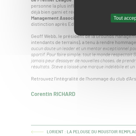
personne la plus influente dans le monde du gaz
déjà bien garni et récompenser l’ensemble de sa 
Tout accep
Management Association’s Hall of Fame » en 202
distinction après Eddy Seward MBE, responsable 
Geoff Webb, le président de la Grounds Manageme
intendants de terrains), a tenu à rendre homma
aucun doute un leader et un mentor exceptionnel pou
sportif. Pour faire simple, tout le monde respectait S
jamais peur d’essayer de nouvelles choses, de prendr
résultats. Steve a laissé une marque indélébile et un
Retrouvez l’intégralité de l’hommage du club d’
Corentin RICHARD
LORIENT : LA PELOUSE DU MOUSTOIR REMPLA
ARTICLE