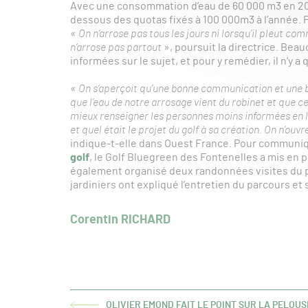
Avec une consommation d’eau de 60 000 m3 en 2022
dessous des quotas fixés à 100 000m3 à l’année. P
«
On n’arrose pas tous les jours ni lorsqu’il pleut co
n’arrose pas partout
», poursuit la directrice. Be
informées sur le sujet, et pour y remédier, il n’y 
«
On s’aperçoit qu’une bonne communication et une b
que l’eau de notre arrosage vient du robinet et que c
mieux renseigner les personnes moins informées en le
et quel était le projet du golf à sa création. On n’ou
indique-t-elle dans Ouest France. Pour communiq
golf
, le Golf Bluegreen des Fontenelles a mis en 
également organisé deux randonnées visites du pa
jardiniers ont expliqué l’entretien du parcours et
Corentin RICHARD
OLIVIER EMOND FAIT LE POINT SUR LA PELOU