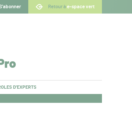
S’abonner
Retour à
e-space vert
Pro
OLES D’EXPERTS