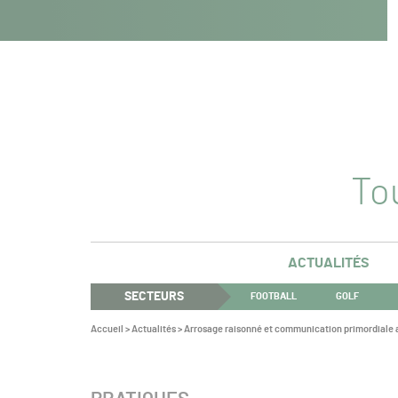
Navigation
Panneau de gestion des cookies
Aller au contenu
Aller à la navigation
principale
Tou
ACTUALITÉS
SECTEURS
FOOTBALL
GOLF
Vous
Accueil
>
Actualités
>
Arrosage raisonné et communication primordiale a
êtes
ici :