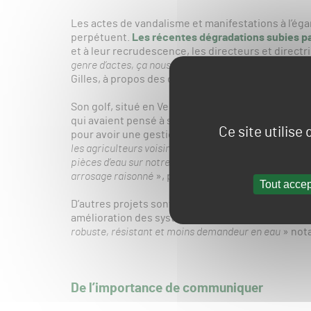
Les actes de vandalisme et manifestations à l’égar
perpétuent.
Les récentes dégradations subies pa
et à leur recrudescence, les directeurs et directr
genre d’actes, ça nous fait peur
», confie Bernadette
Gilles, à propos des dégradations
dans les colon
Son golf, situé en Vendée, peut s’appuyer sur l’id
qui avaient pensé à stocker les eaux du Gué Goran
Ce site utilise
pour avoir une gestion raisonnée de son irrigatio
les agriculteurs voisins. On capte dedans ce qui est
pièces d’eau sur notre terrain qui servent à arroser l
arrosage raisonné
», précise la directrice dans
Oue
Tout accep
D’autres projets sont en cours pour avoir une ges
amélioration des systèmes d’arrosage intelligents
robuste, résistant et moins demandeur en eau
» not
De l’importance de communiquer