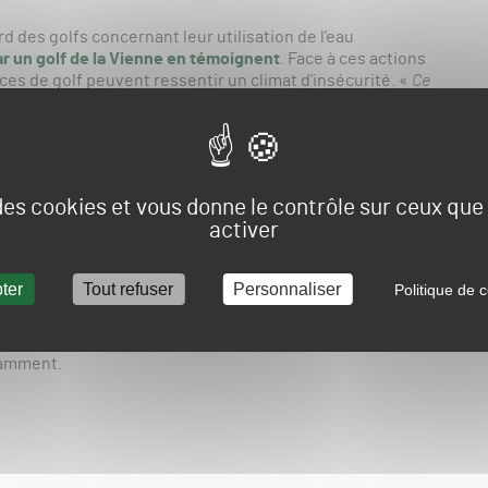
d des golfs concernant leur utilisation de l’eau
r un golf de la Vienne en témoignent
. Face à ces actions
ices de golf peuvent ressentir un climat d’insécurité. «
Ce
 Burgaud, directrice du Golf Bluegreen du Pays de Saint-
nes de Ouest France
.
ée visionnaire et avant-gardiste des élus des années 1990,
d dans un lac pouvant stocker un million de m3 d’eau,
 des cookies et vous donne le contrôle sur ceux qu
n. «
Nous avons l’autorisation de pomper dans le lac comme
activer
 nécessaire pour notre arrosage et on remplit les quelques
e parcours. On surveille les arrêtés préfectoraux, on a un
st France
.
ter
Tout refuser
Personnaliser
Politique de c
tion plus durable de l’arrosage : développement et
, inversion de flore en 2024 pour passer à un «
gazon plus
amment.