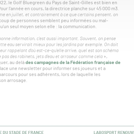
, le Golf Bluegreen du Pays de Saint-Gilles est bien en
our l’année en cours, la directrice planche sur 45 000 m3.
mme en juillet, et contrairement à ce que certains pensent, on
aucoup de personnes semblent peu informées ou mal-
a qu’un seul moyen selon elle : la communication.
onne information, c’est aussi important. Souvent, on pense
ette eau servirait mieux pour les jardins par exemple. On doit
ur rappelant d’où est-ce-qu’elle arrive, quel est son schéma
vre pas des robinets, jets d’eau et arroseur comme cela
»,
uer, au delà
des campagnes de la Fédération française de
place une newsletter pour informer ses joueurs et a
rcours pour ses adhérents, lors de laquelle les
 son arrosage.
SE DU STADE DE FRANCE
LABOSPORT RENOUVE