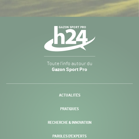
Navigation
secondaire
Gazon
Toute l’info autour du
Sport
Gazon Sport Pro
Pro
H24
-
ACTUALITÉS
PRATIQUES
RECHERCHE & INNOVATION
PAROLES D’EXPERTS