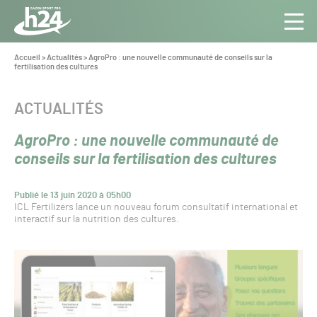
Panneau de gestion des cookies
Aller au contenu
Aller à la navigation
Toute
Navig
l’info
Vous
Accueil
>
Actualités
>
AgroPro : une nouvelle communauté de conseils sur la
êtes
fertilisation des cultures
du Gazon
ici :
Sport
Pro
CATÉGORIE :
ACTUALITÉS
AgroPro : une nouvelle communauté de
conseils sur la fertilisation des cultures
Publié le 13 juin 2020 à 05h00
ICL Fertilizers lance un nouveau forum consultatif international et
interactif sur la nutrition des cultures.