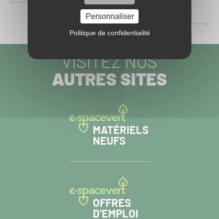
L'AVIRON BAYONNAIS S'OFFRE UN GAZON HYBRIDE
ARTICLE
PRÉCÉDENT :
Personnaliser
[VIDÉO] LE PROGRAMME GOLF COURSE 2030
ARTICLE
Politique de confidentialité
SUIVANT :
VISITEZ NOS
AUTRES SITES
MATÉRIELS
NEUFS
OFFRES
D’EMPLOI