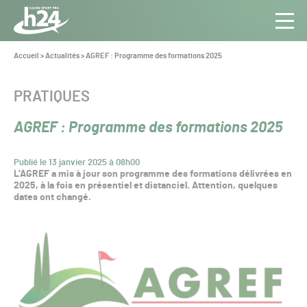
Panneau de gestion des cookies
Aller au contenu
Aller à la navigation
Toute
Navig
l’info
Vous
Accueil
>
Actualités
>
AGREF : Programme des formations 2025
êtes
du Gazon
ici :
Sport
CATÉGORIE :
PRATIQUES
Pro
AGREF : Programme des formations 2025
Publié le 13 janvier 2025 à 08h00
L’AGREF a mis à jour son programme des formations délivrées en
2025, à la fois en présentiel et distanciel. Attention, quelques
dates ont changé.