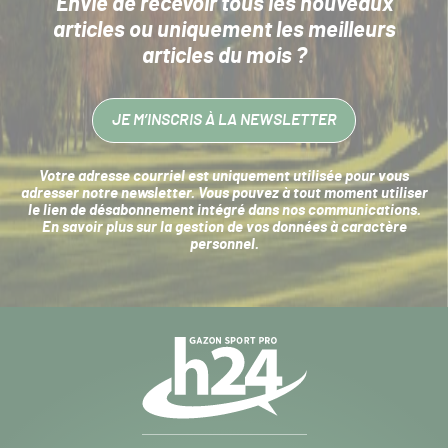
Envie de recevoir tous les nouveaux
articles
ou uniquement les meilleurs
articles du mois ?
JE M’INSCRIS À LA NEWSLETTER
Votre adresse courriel est uniquement utilisée pour vous
adresser notre newsletter. Vous pouvez à tout moment utiliser
le lien de désabonnement intégré dans nos communications.
En savoir plus sur la
gestion de vos données à caractère
personnel
.
Navigation
secondaire
Gazon