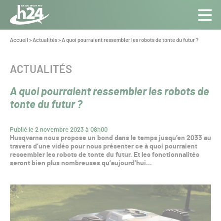
Panneau de gestion des cookies
Aller au contenu
Aller à la navigation
Toute
Navig
l’info
Vous
Accueil
>
Actualités
>
A quoi pourraient ressembler les robots de tonte du futur ?
êtes
du Gazon
ici :
Sport
CATÉGORIE :
ACTUALITÉS
Pro
A quoi pourraient ressembler les robots de
tonte du futur ?
Publié le 2 novembre 2023 à 08h00
Husqvarna nous propose un bond dans le temps jusqu’en 2033 au
travers d’une vidéo pour nous présenter ce à quoi pourraient
ressembler les robots de tonte du futur. Et les fonctionnalités
seront bien plus nombreuses qu’aujourd’hui…