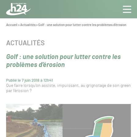
Panneau de gestion des cookies
Aller au contenu
Aller à la navigation
Toute
Navig
l’info
Vous
Accueil
>
Actualités
>
Golf : une solution pour lutter contre les problèmes d’érosion
êtes
du Gazon
ici :
Sport
CATÉGORIE :
ACTUALITÉS
Pro
Golf : une solution pour lutter contre les
problèmes d’érosion
Publié le 7 juin 2018 à 12h41
Que faire lorsqu’on assiste, impuissant, au grignotage de son green
par l’érosion ?