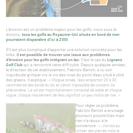
L’érosion est un problème majeur pour les golfs, nous vous le
disions,
tous les golfs au Royaume-Uni situés en bord de mer
pourraient disparaître d’ici à 2100
.
S’il est plus compliqué d’apporter une solution concrète pour les
links,
il est possible de trouver une issue aux problèmes
d’érosion pour les golfs intégrant un lac.
C’est le cas du
Lignano
Golf Club
qui a rencontré cette difficulté. Depuis quelques années,
le directeur de cet établissement, Fabrizio Bertoli, a vu son
inquiétude grimper vis-à-vis des rives du point d’eau situé à côté
des greens. Il explique :
« Chaque année, l’eau emportait 20 à 30
centimètres des bords du lac et c’était impossible de contenir ce
phénomène. Le sol est majoritairement composé de sable et chaque
vague, chaque mouvement de l’eau signifiait un peu moins de rive. »
Pour régler ce problème,
Fabrizio Bertoli a envisagé
plusieurs possibilités mais
rien n’a réussi à le
convaincre :
« J’aurais pu
utiliser des pierres mais le