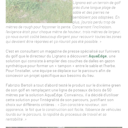
Lignano est un terrain de golf
près d’une longue plage de
sable et des pierres ne
semblaient pas adaptées. En
plus, j’aurais perdu trop de
mètres de rough pour façonner la pente. Concernant l’inclinaison,
l’exigence était pour chaque mètre de hauteur, trois mètres de largeur.
ça nous aurait coûté beaucoup d’argent pour recouvrir toutes les zones
qui devaient être réparées et ça n’aurait pas été possible. »
C’est en consultant un magazine de presse spécialisé sur l’univers
du golf que le directeur du Lignano a découvert
AquaEdge
, une
solution qui consiste à empiler des couches de dalles en gazon
synthétique pour former un « tampon » entre le sable et l’herbe.
Pour l’installer, une équipe se déplace sur le parcours afin de
concevoir un projet spécifique aux besoins du lieu.
Fabrizio Bertoli a tout d’abord testé le produit sur le dixième green
de son golf en remplaçant une ligne de poteaux de bois de 50
mètres par la solution AquaEdge. Convaincu, il a décidé d’utiliser
cette solution pour l’intégralité de son parcours, justifiant son
choix sur différents critères :
« Son caractère novateur, son
apparence, le fait que la construction soit facile, l’absence de véhicules
lourds sur le parcours, la rapidité du processus de travail et sa
rentabilité .
»