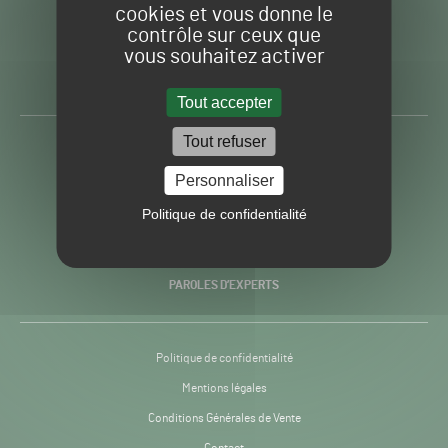
cookies et vous donne le
contrôle sur ceux que
Gazon
Toute l’info autour du
vous souhaitez activer
Sport
Gazon Sport Pro
Pro
H24
Tout accepter
-
Tout refuser
ACTUALITÉS
Personnaliser
PRATIQUES
Politique de confidentialité
RECHERCHE & INNOVATION
PAROLES D’EXPERTS
Politique de confidentialité
Mentions légales
Conditions Générales de Vente