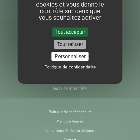
cookies et vous donne le
contrôle sur ceux que
Gazon
Toute l’info autour du
vous souhaitez activer
Sport
Gazon Sport Pro
Pro
H24
Tout accepter
-
Tout refuser
ACTUALITÉS
Personnaliser
PRATIQUES
Politique de confidentialité
RECHERCHE & INNOVATION
PAROLES D’EXPERTS
Politique de confidentialité
Mentions légales
Conditions Générales de Vente