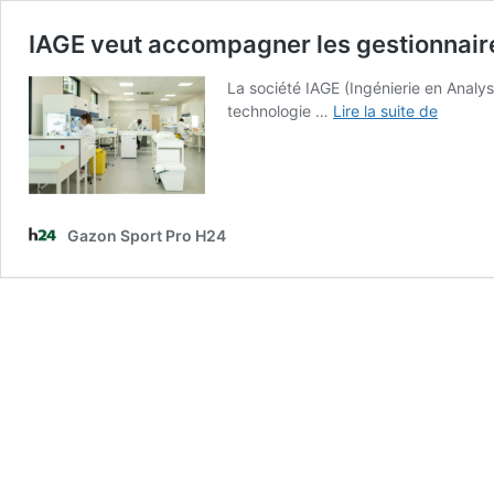
IAGE veut accompagner les gestionnair
La société IAGE (Ingénierie en Anal
IAGE
technologie …
Lire la suite de
veut
accomp
les
gestion
de
Gazon Sport Pro H24
pelouse
avec
un
diagnos
précoc
des
maladie