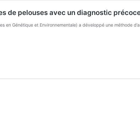
es de pelouses avec un diagnostic précoc
yses en Génétique et Environnementale) a développé une méthode d’
agner
naires
s
tic
e
s