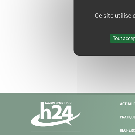
Ce site utilise
Tout accep
Navigation
ACTUALI
secondaire
PRATIQU
RECHERC
Gazon