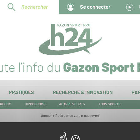
Rechercher
Se connecter
te l’info du
Gazon Sport 
PRATIQUES
RECHERCHE & INNOVATION
PAR
RUGBY
HIPPODROME
AUTRES SPORTS
TOUS SPORTS
Vous
Accueil
>
Redirection vers e-spacevert
êtes
ici :
Redirection vers e-spacevert