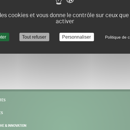
Vous allez être redirigé sur le site e-spacevert.
 des cookies et vous donne le contrôle sur ceux qu
activer
ter
Tout refuser
Personnaliser
Politique de c
POURSUIVRE VERS E-SPACEVERT BY SALONVERT
TÉS
ES
HE & INNOVATION