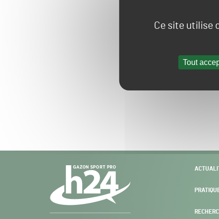
Ce site utilise
Tout accep
Navigation
ACTUALI
secondaire
PRATIQU
RECHERC
Gazon