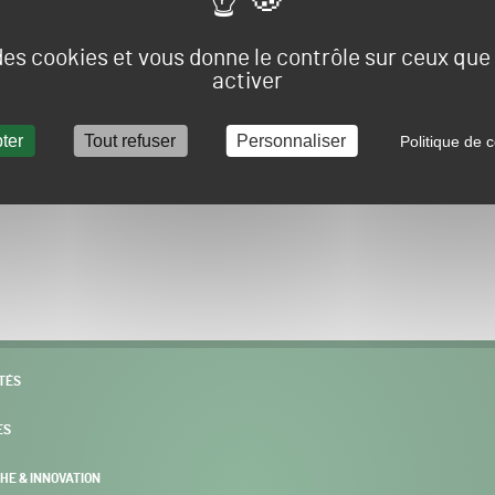
Vous allez être redirigé sur le site e-spacevert.
 des cookies et vous donne le contrôle sur ceux qu
activer
ter
Tout refuser
Personnaliser
Politique de c
POURSUIVRE VERS E-SPACEVERT BY SALONVERT
TÉS
ES
HE & INNOVATION