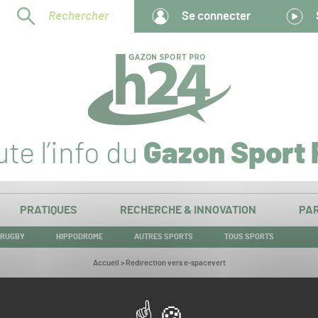
Rechercher
Se connecter
te l’info du
Gazon Sport 
PRATIQUES
RECHERCHE & INNOVATION
PAR
RUGBY
HIPPODROME
AUTRES SPORTS
TOUS SPORTS
Vous
Accueil
>
Redirection vers e-spacevert
êtes
ici :
Redirection vers e-spacevert