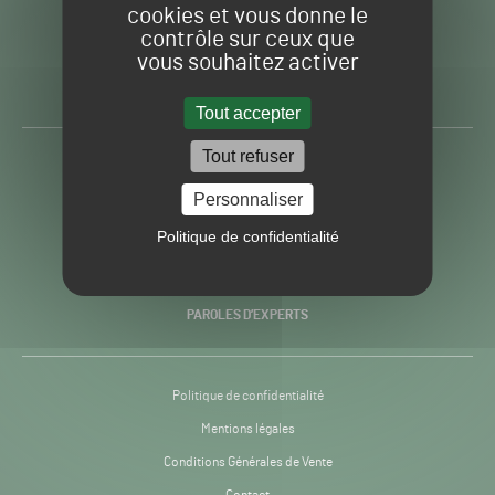
cookies et vous donne le
contrôle sur ceux que
Gazon
Toute l’info autour du
vous souhaitez activer
Sport
Gazon Sport Pro
Pro
H24
Tout accepter
-
Tout refuser
ACTUALITÉS
Personnaliser
PRATIQUES
Politique de confidentialité
RECHERCHE & INNOVATION
PAROLES D’EXPERTS
Politique de confidentialité
Mentions légales
Conditions Générales de Vente