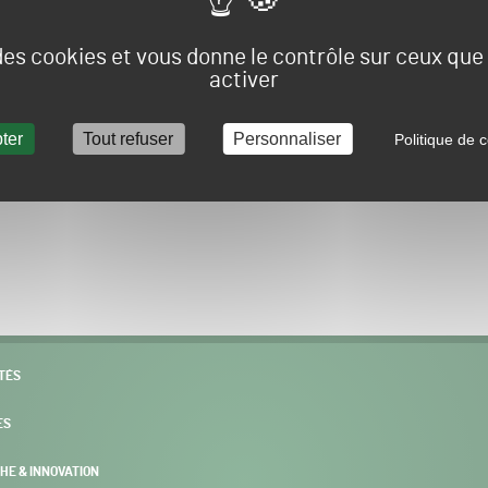
Vous allez être redirigé sur le site e-spacevert.
 des cookies et vous donne le contrôle sur ceux qu
activer
ter
Tout refuser
Personnaliser
Politique de c
POURSUIVRE VERS E-SPACEVERT BY SALONVERT
TÉS
ES
HE & INNOVATION