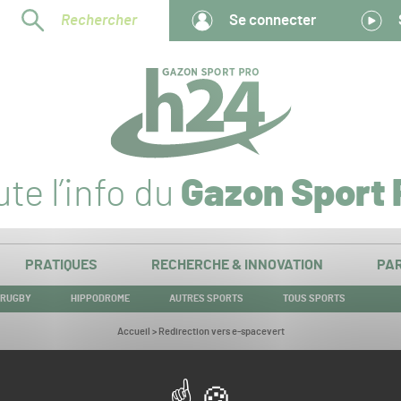
Rechercher
Se connecter
te l’info du
Gazon Sport 
PRATIQUES
RECHERCHE & INNOVATION
PAR
RUGBY
HIPPODROME
AUTRES SPORTS
TOUS SPORTS
Vous
Accueil
>
Redirection vers e-spacevert
êtes
ici :
Redirection vers e-spacevert