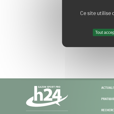
Ce site utilise
Tout accep
Navigation
ACTUALI
secondaire
PRATIQU
RECHERC
Gazon