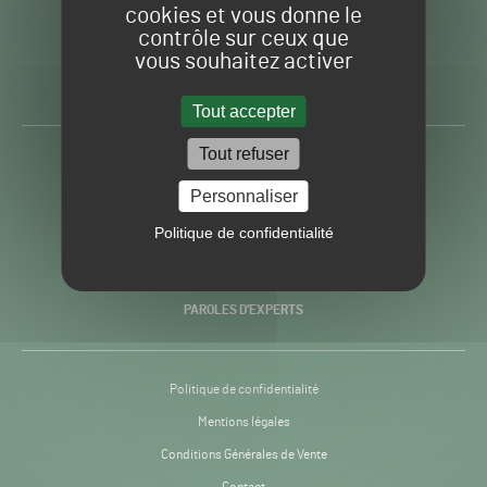
cookies et vous donne le
contrôle sur ceux que
Gazon
Toute l’info autour du
vous souhaitez activer
Sport
Gazon Sport Pro
Pro
H24
Tout accepter
-
Tout refuser
ACTUALITÉS
Personnaliser
PRATIQUES
Politique de confidentialité
RECHERCHE & INNOVATION
PAROLES D’EXPERTS
Politique de confidentialité
Mentions légales
Conditions Générales de Vente