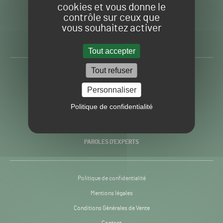
cookies et vous donne le
contrôle sur ceux que
Gazon
Toute l’info autour du
vous souhaitez activer
Sport
Gazon Sport Pro
Pro
H24
Tout accepter
-
Tout refuser
ACTUALITÉS
Personnaliser
PRATIQUES
Politique de confidentialité
RECHERCHE & INNOVATION
PAROLES D’EXPERTS
Politique de confidentialité
Mentions légales
Conditions Générales de Vente