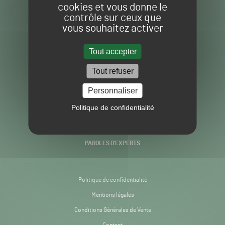
cookies et vous donne le
contrôle sur ceux que
Gazon
Toute l’info autour du
vous souhaitez activer
Sport
Gazon Sport Pro
Pro
H24
Tout accepter
-
Tout refuser
ACTUALITÉS
Personnaliser
PRATIQUES
Politique de confidentialité
RECHERCHE & INNOVATION
PAROLES D’EXPERTS
Politique de confidentialité
Mentions légales
Conditions Générales de Vente