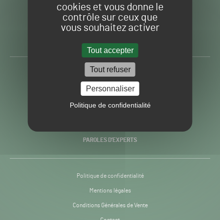
cookies et vous donne le
contrôle sur ceux que
Gazon
Toute l’info autour du
vous souhaitez activer
Sport
Gazon Sport Pro
Pro
H24
Tout accepter
-
Tout refuser
ACTUALITÉS
Personnaliser
PRATIQUES
Politique de confidentialité
RECHERCHE & INNOVATION
PAROLES D’EXPERTS
Politique de confidentialité
Mentions légales
Conditions Générales de Vente