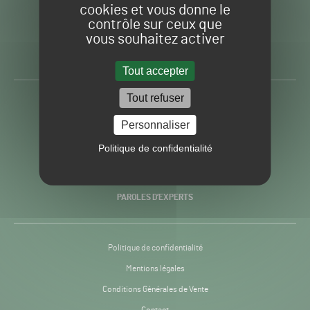
cookies et vous donne le
contrôle sur ceux que
Gazon
Toute l’info autour du
vous souhaitez activer
Sport
Gazon Sport Pro
Pro
H24
Tout accepter
-
Tout refuser
ACTUALITÉS
Personnaliser
PRATIQUES
Politique de confidentialité
RECHERCHE & INNOVATION
PAROLES D’EXPERTS
Politique de confidentialité
Mentions légales
Conditions Générales de Vente