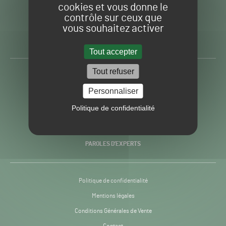
cookies et vous donne le
contrôle sur ceux que
Gazon
Toute l’info autour du
vous souhaitez activer
Sport
Gazon Sport Pro
Pro
H24
Tout accepter
-
Tout refuser
ACTUALITÉS
Personnaliser
PRATIQUES
Politique de confidentialité
RECHERCHE & INNOVATION
PAROLES D’EXPERTS
Politique de confidentialité
Mentions légales
Conditions Générales de Vente