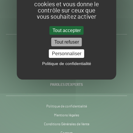
cookies et vous donne le
contrôle sur ceux que
Gazon
Toute l’info autour du
vous souhaitez activer
Sport
Gazon Sport Pro
Pro
H24
Tout accepter
-
Tout refuser
ACTUALITÉS
Personnaliser
PRATIQUES
Politique de confidentialité
RECHERCHE & INNOVATION
PAROLES D’EXPERTS
Politique de confidentialité
Mentions légales
Conditions Générales de Vente