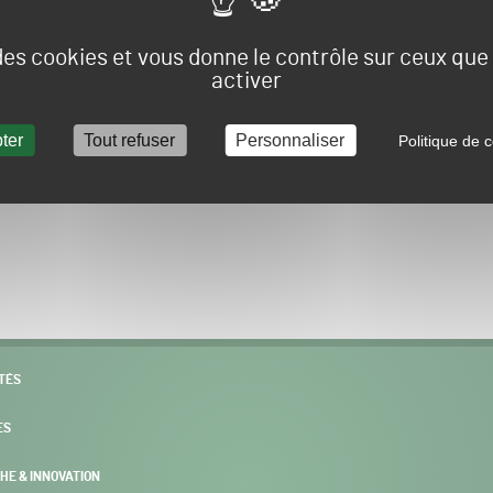
Vous allez être redirigé sur le site e-spacevert.
 des cookies et vous donne le contrôle sur ceux qu
activer
ter
Tout refuser
Personnaliser
Politique de c
POURSUIVRE VERS E-SPACEVERT BY SALONVERT
TÉS
ES
HE & INNOVATION