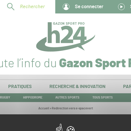
Rechercher
Se connecter
te l’info du
Gazon Sport 
PRATIQUES
RECHERCHE & INNOVATION
PAR
RUGBY
HIPPODROME
AUTRES SPORTS
TOUS SPORTS
Vous
Accueil
>
Redirection vers e-spacevert
êtes
ici :
Redirection vers e-spacevert