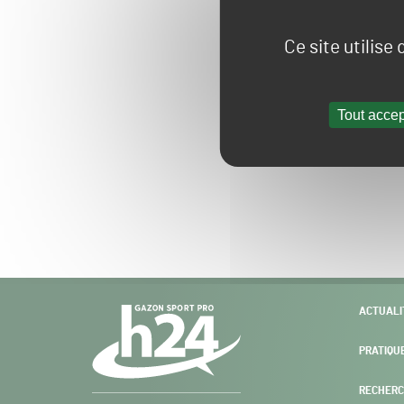
Ce site utilise
Tout accep
Navigation
ACTUALI
secondaire
PRATIQU
RECHERC
Gazon