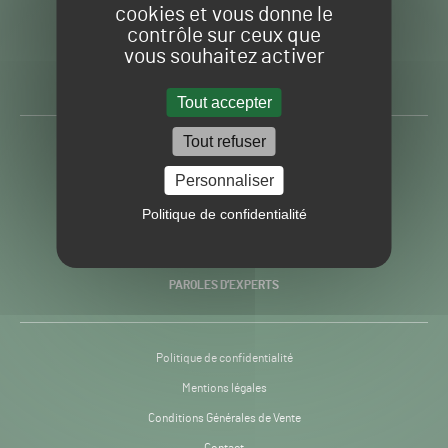
cookies et vous donne le
contrôle sur ceux que
Gazon
Toute l’info autour du
vous souhaitez activer
Sport
Gazon Sport Pro
Pro
H24
Tout accepter
-
Tout refuser
ACTUALITÉS
Personnaliser
PRATIQUES
Politique de confidentialité
RECHERCHE & INNOVATION
PAROLES D’EXPERTS
Politique de confidentialité
Mentions légales
Conditions Générales de Vente