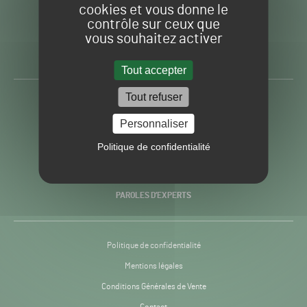
cookies et vous donne le
contrôle sur ceux que
Gazon
Toute l’info autour du
vous souhaitez activer
Sport
Gazon Sport Pro
Pro
H24
Tout accepter
-
Tout refuser
ACTUALITÉS
Personnaliser
PRATIQUES
Politique de confidentialité
RECHERCHE & INNOVATION
PAROLES D’EXPERTS
Politique de confidentialité
Mentions légales
Conditions Générales de Vente