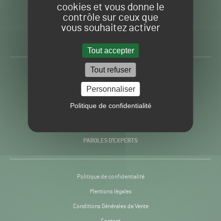
cookies et vous donne le
contrôle sur ceux que
Gazon
Toute l’info autour du
vous souhaitez activer
Sport
Gazon Sport Pro
Pro
H24
Tout accepter
-
Tout refuser
ACTUALITÉS
Personnaliser
PRATIQUES
Politique de confidentialité
RECHERCHE & INNOVATION
PAROLES D’EXPERTS
Politique de confidentialité
Mentions légales
Conditions Générales de Vente