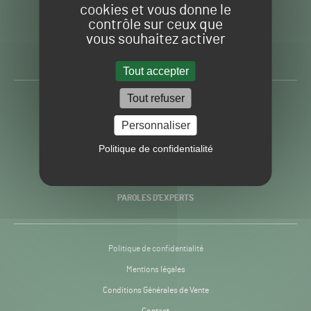
cookies et vous donne le
contrôle sur ceux que
Gazon
Toute l’info autour du
vous souhaitez activer
Sport
Gazon Sport Pro
Pro
H24
Tout accepter
-
Tout refuser
ACTUALITÉS
Personnaliser
PRATIQUES
Politique de confidentialité
RECHERCHE & INNOVATION
PAROLES D’EXPERTS
Politique de confidentialité
Mentions légales
Conditions Générales de Vente