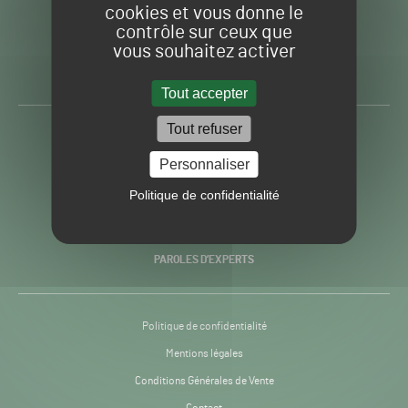
cookies et vous donne le
contrôle sur ceux que
Gazon
Toute l’info autour du
vous souhaitez activer
Sport
Gazon Sport Pro
Pro
H24
Tout accepter
-
Tout refuser
ACTUALITÉS
Personnaliser
PRATIQUES
Politique de confidentialité
RECHERCHE & INNOVATION
PAROLES D’EXPERTS
Politique de confidentialité
Mentions légales
Conditions Générales de Vente