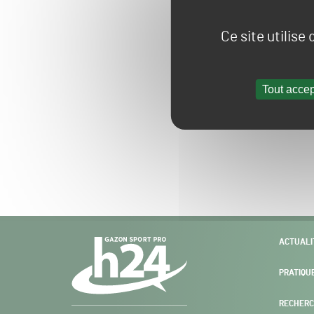
Ce site utilise
Tout accep
Navigation
ACTUALI
secondaire
PRATIQU
RECHERC
Gazon