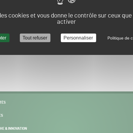
Vous allez être redirigé sur le site e-spacevert.
 des cookies et vous donne le contrôle sur ceux qu
activer
ter
Tout refuser
Personnaliser
Politique de c
POURSUIVRE VERS E-SPACEVERT BY SALONVERT
TÉS
ES
HE & INNOVATION