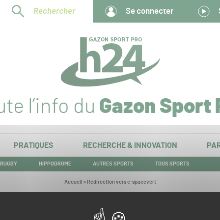
Rechercher
Se connecter
te l’info du
Gazon Sport 
PRATIQUES
RECHERCHE & INNOVATION
PAR
RUGBY
HIPPODROME
AUTRES SPORTS
TOUS SPORTS
Vous
Accueil
>
Redirection vers e-spacevert
êtes
ici :
Redirection vers e-spacevert