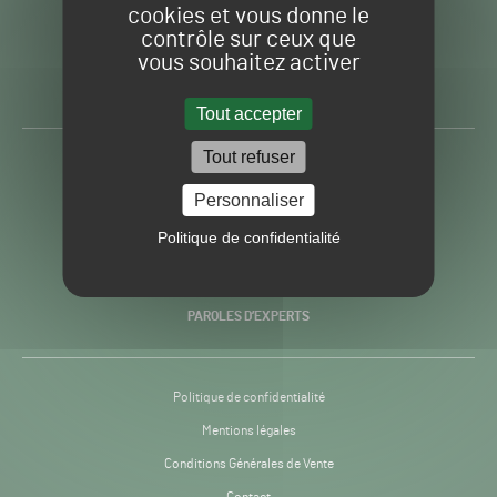
cookies et vous donne le
contrôle sur ceux que
Gazon
Toute l’info autour du
vous souhaitez activer
Sport
Gazon Sport Pro
Pro
H24
Tout accepter
-
Tout refuser
ACTUALITÉS
Personnaliser
PRATIQUES
Politique de confidentialité
RECHERCHE & INNOVATION
PAROLES D’EXPERTS
Politique de confidentialité
Mentions légales
Conditions Générales de Vente