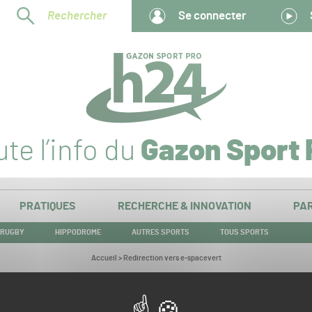
Rechercher
Se connecter
te l’info du
Gazon Sport 
PRATIQUES
RECHERCHE & INNOVATION
PAR
RUGBY
HIPPODROME
AUTRES SPORTS
TOUS SPORTS
Vous
Accueil
>
Redirection vers e-spacevert
êtes
ici :
Redirection vers e-spacevert