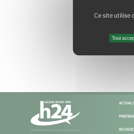
Ce site utilise
Tout accep
Navigation
ACTUALI
secondaire
PRATIQU
RECHERC
Gazon