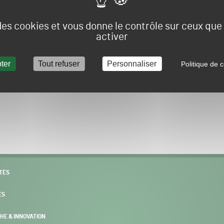
Vous allez être redirigé sur le site e-spacevert.
 des cookies et vous donne le contrôle sur ceux qu
activer
ter
Tout refuser
Personnaliser
Politique de c
POURSUIVRE VERS E-SPACEVERT BY SALONVERT
TÉS
ES
HE & INNOVATION