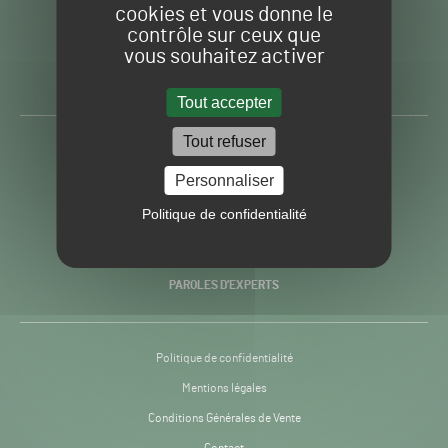
cookies et vous donne le
contrôle sur ceux que
Gazon
Toute l’info autour du
vous souhaitez activer
Sport
Gazon Sport Pro
Pro
H24
Tout accepter
-
Tout refuser
ACTUALITÉS
Personnaliser
PRATIQUES
Politique de confidentialité
RECHERCHE & INNOVATION
PAROLES D’EXPERTS
Politique de confidentialité
Mentions légales
Conditions Générales de Vente