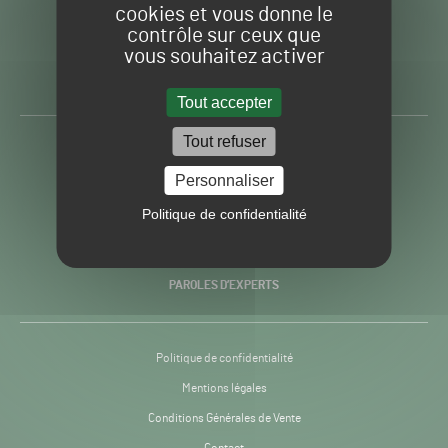
cookies et vous donne le
contrôle sur ceux que
Gazon
Toute l’info autour du
vous souhaitez activer
Sport
Gazon Sport Pro
Pro
H24
Tout accepter
-
Tout refuser
ACTUALITÉS
Personnaliser
PRATIQUES
Politique de confidentialité
RECHERCHE & INNOVATION
PAROLES D’EXPERTS
Politique de confidentialité
Mentions légales
Conditions Générales de Vente