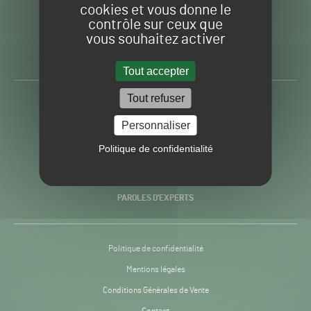
cookies et vous donne le
contrôle sur ceux que
Gazon
Toute l’info autour du
vous souhaitez activer
Sport
Gazon Sport Pro
Pro
H24
Tout accepter
-
Tout refuser
ACTUALITÉS
Personnaliser
PRATIQUES
Politique de confidentialité
RECHERCHE & INNOVATION
PAROLES D’EXPERTS
Politique de confidentialité
Mentions légales
Conditions Générales de Vente