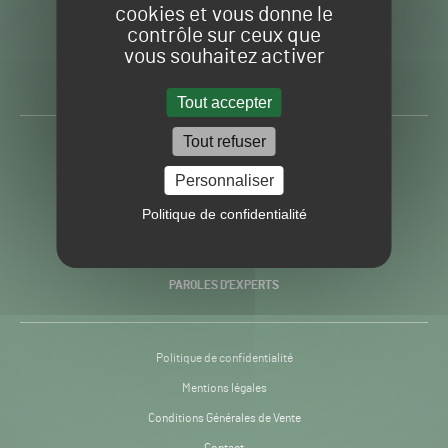
cookies et vous donne le
contrôle sur ceux que
Gazon
Toute l’info autour du
vous souhaitez activer
Sport
Gazon Sport Pro
Pro
H24
Tout accepter
-
Tout refuser
ACTUALITÉS
Personnaliser
PRATIQUES
Politique de confidentialité
RECHERCHE & INNOVATION
PAROLES D’EXPERTS
Politique de confidentialité
Mentions légales
Conditions Générales de Vente