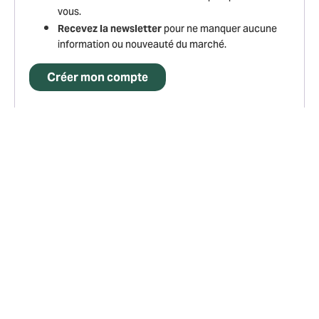
vous.
pour ne manquer aucune
Recevez la newsletter
information ou nouveauté du marché.
Créer mon compte
Navigation
secondaire
e-spacevert
Matériels neufs