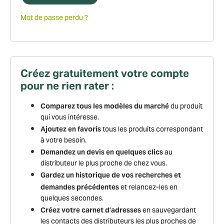
le contrôle sur ceux
Mot de passe perdu ?
que vous souhaitez
activer
Créez gratuitement votre compte
pour ne rien rater :
Tout accepter
du produit
Comparez tous les modèles du marché
Tout refuser
qui vous intéresse.
Personnaliser
tous les produits correspondant
Ajoutez en favoris
à votre besoin.
Politique de confidentialité
au
Demandez un devis en quelques clics
distributeur le plus proche de chez vous.
Gardez un historique de vos recherches et
et relancez-les en
demandes précédentes
quelques secondes.
en sauvegardant
Créez votre carnet d’adresses
les contacts des distributeurs les plus proches de