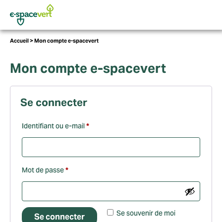
Panneau de gestion des cookies
Vous
Accueil
>
Mon compte e-spacevert
êtes
ici :
Mon compte e-spacevert
Se connecter
Obligatoire
Identifiant ou e-mail
*
Obligatoire
Mot de passe
*
Ce site utilise des
cookies et vous donne
Se souvenir de moi
Se connecter