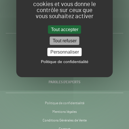
cookies et vous donne le
contrôle sur ceux que
Gazon
Toute l’info autour du
vous souhaitez activer
Sport
Gazon Sport Pro
Pro
H24
Tout accepter
-
Tout refuser
ACTUALITÉS
Personnaliser
PRATIQUES
Politique de confidentialité
RECHERCHE & INNOVATION
PAROLES D’EXPERTS
Politique de confidentialité
Mentions légales
Conditions Générales de Vente